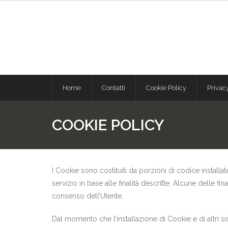
Skip
to
content
Home
Contatti
Cookie Policy
Privac
COOKIE POLICY
I Cookie sono costituiti da porzioni di codice installat
servizio in base alle finalità descritte. Alcune delle fi
consenso dell’Utente.
Dal momento che l’installazione di Cookie e di altri sis