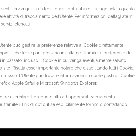
esenti servizi gestiti da terzi, questi potrebbero – in aggiunta a quanto
e attività di tracciamento dell’Utente. Per informazioni dettagliate in
servizi elencati.
Utente può gestire le preferenze relative ai Cookie direttamente
pio – che terze parti possano installarne. Tramite le preferenze del
ti in passato, incluso il Cookie in cui venga eventualmente salvato il
sito. Risulta esser importante notare che disabilitando tutti i Cookie, i
omesso. L’Utente può trovare informazioni su come gestire i Cookie
irefox, Apple Safari e Microsoft Windows Explorer.
noltre esercitare il proprio diritto ad opporsi al tracciamento
, tramite il link di opt out se esplicitamente fornito o contattando