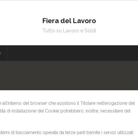
Fiera del Lavoro
Tutto su Lavoro e Soldi
y
e all’interno del browser che assistono il Titolare nell’erogazione del
nalità di installazione dei Cookie potrebbero, inoltre, necessitare del
temi di tracciamento operata da terze parti tramite i servizi utilizzati