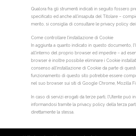
Qualora fra gli strumenti indicati in seguito fossero pr
specificato ed anche all’insaputa del Titolare – compier
merito, si consiglia di consultare le privacy policy dei 
Come controllare l’installazione di Cookie
In aggiunta a quanto indicato in questo documento, l’
all’interno del proprio browser ed impedire – ad esem
browser è inoltre possibile eliminare i Cookie installa
consenso all’installazione di Cookie da parte di questo 
funzionamento di questo sito potrebbe essere compr
nel suo browser sui siti di Google Chrome, Mozilla F
In caso di servizi erogati da terze parti, l’Utente può i
informandosi tramite la privacy policy della terza parte
direttamente la stessa.