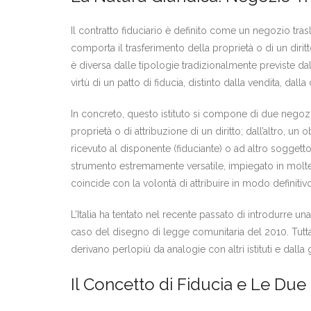
Il contratto fiduciario è definito come un negozio tra
comporta il trasferimento della proprietà o di un diritt
è diversa dalle tipologie tradizionalmente previste dall
virtù di un patto di fiducia, distinto dalla vendita, dall
In concreto, questo istituto si compone di due negozi g
proprietà o di attribuzione di un diritto; dall’altro, un 
ricevuto al disponente (fiduciante) o ad altro soggetto
strumento estremamente versatile, impiegato in moltep
coincide con la volontà di attribuire in modo definitivo 
L’Italia ha tentato nel recente passato di introdurre una 
caso del disegno di legge comunitaria del 2010. Tuttavi
derivano perlopiù da analogie con altri istituti e dalla
Il Concetto di Fiducia e Le Due 