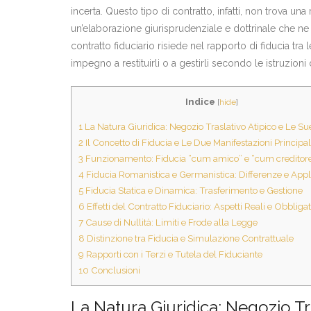
incerta. Questo tipo di contratto, infatti, non trova u
un’elaborazione giurisprudenziale e dottrinale che ne ha
contratto fiduciario risiede nel rapporto di fiducia tra l
impegno a restituirli o a gestirli secondo le istruzioni
Indice
[
hide
]
1
La Natura Giuridica: Negozio Traslativo Atipico e Le Su
2
Il Concetto di Fiducia e Le Due Manifestazioni Principal
3
Funzionamento: Fiducia “cum amico” e “cum creditor
4
Fiducia Romanistica e Germanistica: Differenze e Appl
5
Fiducia Statica e Dinamica: Trasferimento e Gestione
6
Effetti del Contratto Fiduciario: Aspetti Reali e Obbligat
7
Cause di Nullità: Limiti e Frode alla Legge
8
Distinzione tra Fiducia e Simulazione Contrattuale
9
Rapporti con i Terzi e Tutela del Fiduciante
10
Conclusioni
La Natura Giuridica: Negozio Tra