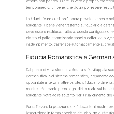
vendita non per realizzare un vero e proprio trasferim
temporaneo di un bene, che dovrà poi essere restituit
La fiducia “cum creditore” opera prevalentemente nell’
fiduciante. Il bene viene trasferito al fiduciario a gara
deve essere restituito. Tuttavia, questa configurazione 
divieto di patto commissorio sancito dall’articolo 274
inadempimento, trasferisce automaticamente al credito
Fiducia Romanistica e Germanist
Dal punto di vista storico, la fiducia si è sviluppata s
germanistica. Nel sistema romanistico, largamente accolt
opponibile ai terzi. In altre parole, il fiduciario diventa
mentre il fiduciante perde ogni diritto reale sul bene. S
fiduciante potrà agire soltanto per il risarcimento del
Per rafforzare la posizione del fiduciante, il nostro
l’esecuzione in forma specifica dell’obbligo di ritrasfe