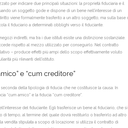
zzato per indicare due principali situazioni: la proprietà fiduciaria e il
ca quando un soggetto gode e dispone di un bene nell’interesse di un
l diritto viene formalmente trasferito a un altro soggetto, ma sulla base 
a il fiduciario a determinati obblighi verso il fiduciante.
egozi indiretti, ma tra i due istituti esiste una distinzione sostanziale.
eccede rispetto al mezzo utilizzato per conseguirlo. Nel contratto
aslativo – produce effetti più ampi dello scopo effettivamente voluto
rità più rilevanti dell’istituto.
mico” e “cum creditore”
 seconda della tipologia di fiducia che ne costituisce la causa. In
ducia “cum amico” e la fiducia “cum creditore”.
l’interesse del fiduciante. Egli trasferisce un bene al fiduciario, che si
di tempo, al termine del quale dovrà restituirlo o trasferirlo ad altro
 vendita stipulata a scopo di locazione: si utilizza il contratto di