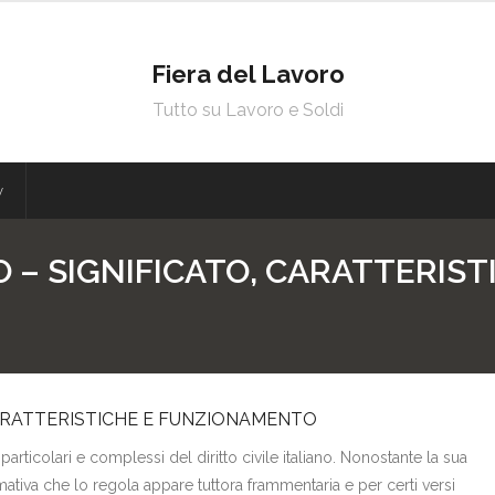
Fiera del Lavoro
Tutto su Lavoro e Soldi
y
 – SIGNIFICATO, CARATTERIST
CARATTERISTICHE E FUNZIONAMENTO
 particolari e complessi del diritto civile italiano. Nonostante la sua
mativa che lo regola appare tuttora frammentaria e per certi versi