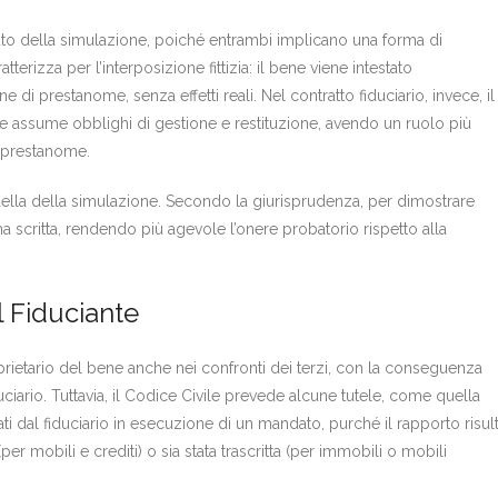
ituto della simulazione, poiché entrambi implicano una forma di
terizza per l’interposizione fittizia: il bene viene intestato
i prestanome, senza effetti reali. Nel contratto fiduciario, invece, il
ne e assume obblighi di gestione e restituzione, avendo un ruolo più
 prestanome.
uella della simulazione. Secondo la giurisprudenza, per dimostrare
rma scritta, rendendo più agevole l’onere probatorio rispetto alla
l Fiduciante
roprietario del bene anche nei confronti dei terzi, con la conseguenza
ciario. Tuttavia, il Codice Civile prevede alcune tutele, come quella
tati dal fiduciario in esecuzione di un mandato, purché il rapporto risult
er mobili e crediti) o sia stata trascritta (per immobili o mobili