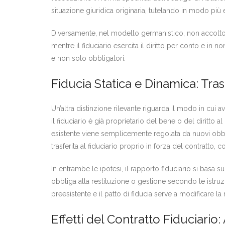
situazione giuridica originaria, tutelando in modo più ef
Diversamente, nel modello germanistico, non accolto nel 
mentre il fiduciario esercita il diritto per conto e in no
e non solo obbligatori.
Fiducia Statica e Dinamica: Tra
Un’altra distinzione rilevante riguarda il modo in cui av
il fiduciario è già proprietario del bene o del diritto a
esistente viene semplicemente regolata da nuovi obbli
trasferita al fiduciario proprio in forza del contratto,
In entrambe le ipotesi, il rapporto fiduciario si basa su
obbliga alla restituzione o gestione secondo le istruzio
preesistente e il patto di fiducia serve a modificare la 
Effetti del Contratto Fiduciario: