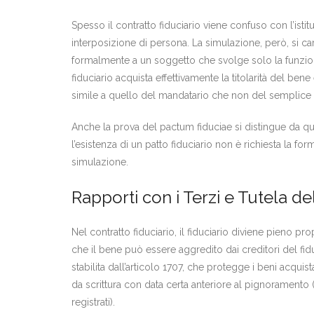
Spesso il contratto fiduciario viene confuso con l’ist
interposizione di persona. La simulazione, però, si carat
formalmente a un soggetto che svolge solo la funzione d
fiduciario acquista effettivamente la titolarità del be
simile a quello del mandatario che non del semplice
Anche la prova del pactum fiduciae si distingue da q
l’esistenza di un patto fiduciario non è richiesta la fo
simulazione.
Rapporti con i Terzi e Tutela de
Nel contratto fiduciario, il fiduciario diviene pieno p
che il bene può essere aggredito dai creditori del fidu
stabilita dall’articolo 1707, che protegge i beni acquis
da scrittura con data certa anteriore al pignoramento (p
registrati).