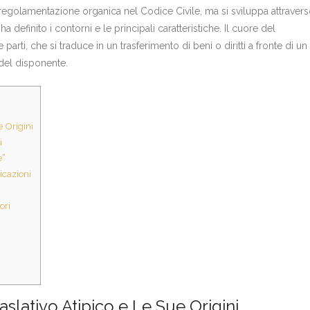
na regolamentazione organica nel Codice Civile, ma si sviluppa attraver
 definito i contorni e le principali caratteristiche. Il cuore del
e parti, che si traduce in un trasferimento di beni o diritti a fronte di un
 del disponente.
e Origini
i
e”
icazioni
ori
slativo Atipico e Le Sue Origini