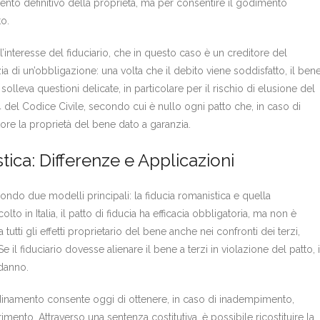
ento definitivo della proprietà, ma per consentire il godimento
o.
interesse del fiduciario, che in questo caso è un creditore del
nzia di un’obbligazione: una volta che il debito viene soddisfatto, il ben
solleva questioni delicate, in particolare per il rischio di elusione del
4 del Codice Civile, secondo cui è nullo ogni patto che, in caso di
re la proprietà del bene dato a garanzia.
ica: Differenze e Applicazioni
econdo due modelli principali: la fiducia romanistica e quella
o in Italia, il patto di fiducia ha efficacia obbligatoria, ma non è
 a tutti gli effetti proprietario del bene anche nei confronti dei terzi,
e il fiduciario dovesse alienare il bene a terzi in violazione del patto, i
 danno.
 ordinamento consente oggi di ottenere, in caso di inadempimento,
rimento. Attraverso una sentenza costitutiva, è possibile ricostituire la