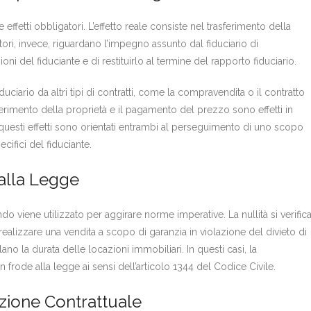
e effetti obbligatori. L’effetto reale consiste nel trasferimento della
gatori, invece, riguardano l’impegno assunto dal fiduciario di
i del fiduciante e di restituirlo al termine del rapporto fiduciario.
duciario da altri tipi di contratti, come la compravendita o il contratto
erimento della proprietà e il pagamento del prezzo sono effetti in
 questi effetti sono orientati entrambi al perseguimento di uno scopo
ifici del fiduciante.
 alla Legge
do viene utilizzato per aggirare norme imperative. La nullità si verifica
alizzare una vendita a scopo di garanzia in violazione del divieto di
 la durata delle locazioni immobiliari. In questi casi, la
 frode alla legge ai sensi dell’articolo 1344 del Codice Civile.
azione Contrattuale