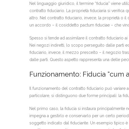
Nel linguaggio giuridico, il termine “fiducia” viene utili
contratto fiduciario. La proprietà fiduciaria si verifi
altro. Nel contratto fiduciario, invece, la proprietà o i
un accordo – il cosiddetto pactum fiduciae – che vincol
Spesso si tende ad assimilare il contratto fiduciario ai n
Nei negozi indiretti, lo scopo perseguito dalle parti 
fiduciario, invece, il mezzo prescelto – il negozio tr
dalle parti. Questo aspetto rappresenta una delle peculia
Funzionamento: Fiducia “cum a
Il funzionamento del contratto fiduciario può variare a
particolare, si distinguono due forme principali: la fi
Nel primo caso, la fiducia si instaura principalmente nel
impegna a gestirlo e conservarlo per un certo periodo 
soggetto indicato dal fiduciante. Un esempio tipico è la