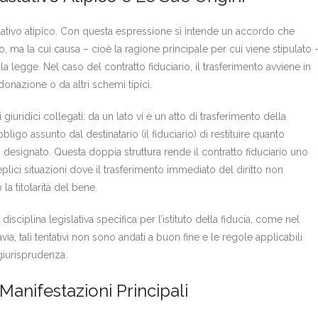
slativo atipico. Con questa espressione si intende un accordo che
o, ma la cui causa – cioè la ragione principale per cui viene stipulato 
a legge. Nel caso del contratto fiduciario, il trasferimento avviene in
a donazione o da altri schemi tipici.
iuridici collegati: da un lato vi è un atto di trasferimento della
obbligo assunto dal destinatario (il fiduciario) di restituire quanto
 designato. Questa doppia struttura rende il contratto fiduciario uno
lici situazioni dove il trasferimento immediato del diritto non
la titolarità del bene.
disciplina legislativa specifica per l’istituto della fiducia, come nel
a, tali tentativi non sono andati a buon fine e le regole applicabili
 giurisprudenza.
Manifestazioni Principali