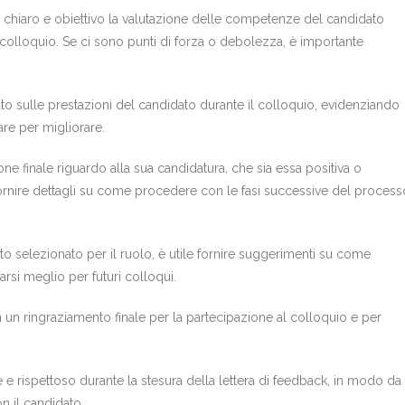
chiaro e obiettivo la valutazione delle competenze del candidato
al colloquio. Se ci sono punti di forza o debolezza, è importante
to sulle prestazioni del candidato durante il colloquio, evidenziando
rare per migliorare.
ne finale riguardo alla sua candidatura, che sia essa positiva o
 fornire dettagli su come procedere con le fasi successive del process
ato selezionato per il ruolo, è utile fornire suggerimenti su come
si meglio per futuri colloqui.
n un ringraziamento finale per la partecipazione al colloquio e per
 e rispettoso durante la stesura della lettera di feedback, in modo da
n il candidato.