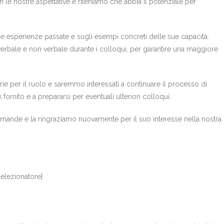
 le nostre aspettative e riteniamo che abbia il potenziale per
 sue esperienze passate e sugli esempi concreti delle sue capacità.
erbale e non verbale durante i colloqui, per garantire una maggiore
rie per il ruolo e saremmo interessati a continuare il processo di
 fornito e a prepararsi per eventuali ulteriori colloqui.
omande e la ringraziamo nuovamente per il suo interesse nella nostra
selezionatore]