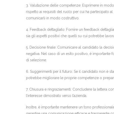
3. Valutazione delle competenze: Esprimere in modo 
rispetto ai requisiti del ruolo per cui ha partecipato 
comunicarli in modo costruttivo.
4. Feedback dettagliato: Fornire un feedback dettaglia
sia gli aspetti positivi che quelli su cui potrebbe lavo
5. Decisione finale: Comunicare al candidato la decisio
negativa. Nel caso di un esito positivo, è importante
di selezione.
6. Suggerimenti per il futuro: Se il candidato non è st
potrebbe migliorare le proprie competenze o preparar
7. Chiusura e ringraziamenti: Concludere la lettera co
l’interesse dimostrato verso l’azienda.
Inoltre, è importante mantenere un tono professionale
garantire una comunicazione efficace e trasparente co