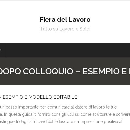
Fiera del Lavoro
Tutto su Lavoro e Soldi
y
DOPO COLLOQUIO – ESEMPIO E
 ESEMPIO E MODELLO EDITABILE
 un passo importante per comunicare al datore di lavoro le tue
. In questa guida, ti fornirò consigli utili su come strutturare e scriver
stinguerti dagli altri candidati e lasciare un’impressione positiva al