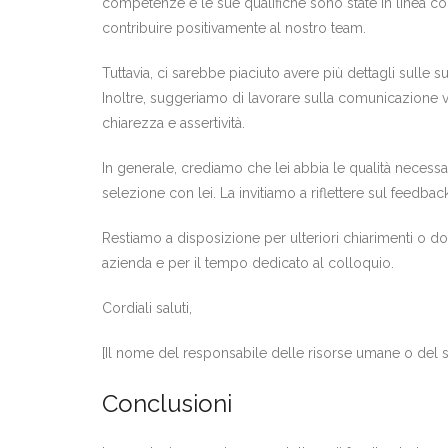
competenze e le sue qualifiche sono state in linea con
contribuire positivamente al nostro team.
Tuttavia, ci sarebbe piaciuto avere più dettagli sulle
Inoltre, suggeriamo di lavorare sulla comunicazione v
chiarezza e assertività.
In generale, crediamo che lei abbia le qualità necessa
selezione con lei. La invitiamo a riflettere sul feedback
Restiamo a disposizione per ulteriori chiarimenti o d
azienda e per il tempo dedicato al colloquio.
Cordiali saluti,
[Il nome del responsabile delle risorse umane o del 
Conclusioni