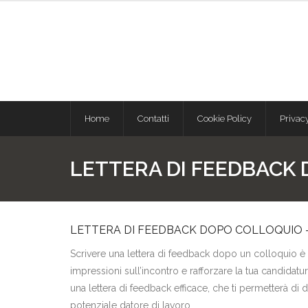
Skip
to
content
Home
Contatti
Cookie Policy
Privac
LETTERA DI FEEDBACK 
LETTERA DI FEEDBACK DOPO COLLOQUIO –
Scrivere una lettera di feedback dopo un colloquio è
impressioni sull’incontro e rafforzare la tua candidatura
una lettera di feedback efficace, che ti permetterà di di
potenziale datore di lavoro.