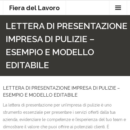
Skip
Fiera del Lavoro
to
content
Contatti
LETTERA DI PRESENTAZIONE
Cookie Policy
IMPRESA DI PULIZIE –
Privacy
ESEMPIO E MODELLO
EDITABILE
LETTERA DI PRESENTAZIONE IMPRESA DI PULIZIE –
ESEMPIO E MODELLO EDITABILE
La lettera di presentazione per un’impresa di pulizie è uno
strumento essenziale per presentare i servizi offerti dalla tua
azienda, evidenziare le competenze e l’esperienza del tuo team e
dimostrare il valore che puoi offrire ai potenziali clienti. È