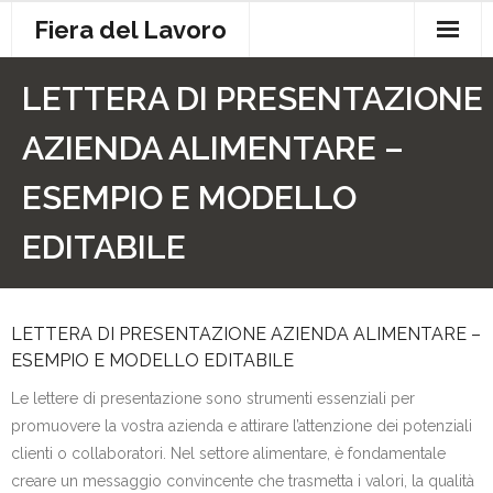
Skip
Fiera del Lavoro
to
content
Contatti
LETTERA DI PRESENTAZIONE
Cookie Policy
AZIENDA ALIMENTARE –
Privacy
ESEMPIO E MODELLO
EDITABILE
LETTERA DI PRESENTAZIONE AZIENDA ALIMENTARE –
ESEMPIO E MODELLO EDITABILE
Le lettere di presentazione sono strumenti essenziali per
promuovere la vostra azienda e attirare l’attenzione dei potenziali
clienti o collaboratori. Nel settore alimentare, è fondamentale
creare un messaggio convincente che trasmetta i valori, la qualità