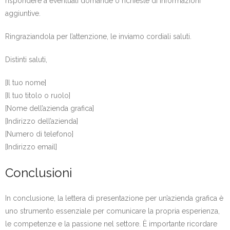
rispondere a eventuali domande o richieste di informazioni
aggiuntive.
Ringraziandola per l’attenzione, le inviamo cordiali saluti.
Distinti saluti,
[Il tuo nome]
[Il tuo titolo o ruolo]
[Nome dell’azienda grafica]
[Indirizzo dell’azienda]
[Numero di telefono]
[Indirizzo email]
Conclusioni
In conclusione, la lettera di presentazione per un’azienda grafica è
uno strumento essenziale per comunicare la propria esperienza,
le competenze e la passione nel settore. È importante ricordare