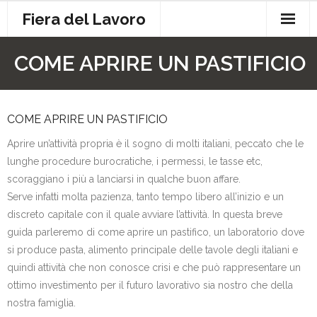
Skip
Fiera del Lavoro
to
content
Contatti
COME APRIRE UN PASTIFICIO
Cookie Policy
Privacy
COME APRIRE UN PASTIFICIO
Aprire un’attività propria è il sogno di molti italiani, peccato che le
lunghe procedure burocratiche, i permessi, le tasse etc,
scoraggiano i più a lanciarsi in qualche buon affare.
Serve infatti molta pazienza, tanto tempo libero all’inizio e un
discreto capitale con il quale avviare l’attività. In questa breve
guida parleremo di come aprire un pastifico, un laboratorio dove
si produce pasta, alimento principale delle tavole degli italiani e
quindi attività che non conosce crisi e che può rappresentare un
ottimo investimento per il futuro lavorativo sia nostro che della
nostra famiglia.