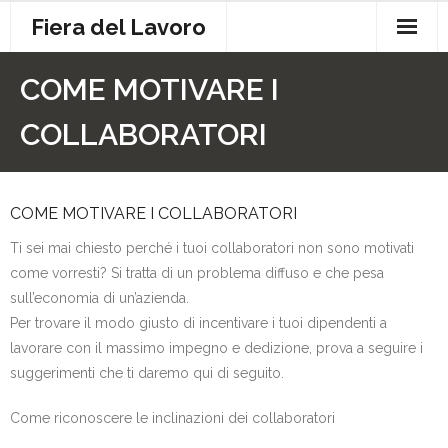
Skip
Fiera del Lavoro
to
content
Contatti
COME MOTIVARE I
Cookie Policy
COLLABORATORI
Privacy
COME MOTIVARE I COLLABORATORI
Ti sei mai chiesto perché i tuoi collaboratori non sono motivati
come vorresti? Si tratta di un problema diffuso e che pesa
sull’economia di un’azienda.
Per trovare il modo giusto di incentivare i tuoi dipendenti a
lavorare con il massimo impegno e dedizione, prova a seguire i
suggerimenti che ti daremo qui di seguito.
Come riconoscere le inclinazioni dei collaboratori